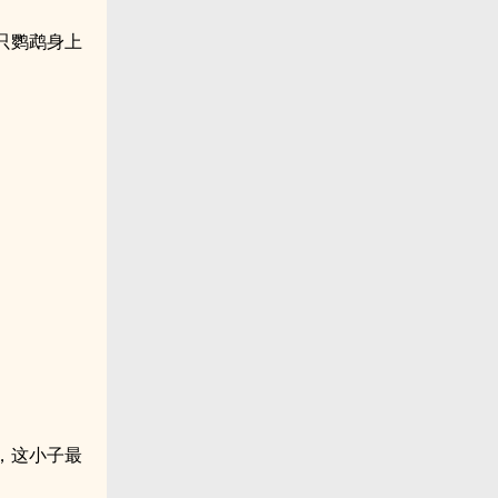
只鹦鹉身上
。
，这小子最