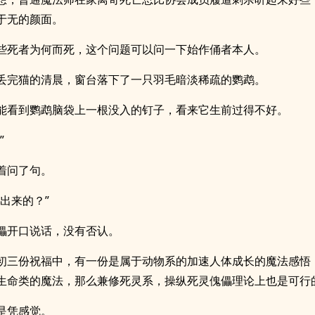
于无的颜面。
些死者为何而死，这个问题可以问一下始作俑者本人。
丢完猫的清晨，窗台落下了一只羽毛暗淡稀疏的鹦鹉。
能看到鹦鹉脑袋上一根没入的钉子，看来它生前过得不好。
”
着问了句。
猜出来的？”
儡开口说话，没有否认。
初三份祝福中，有一份是属于动物系的加速人体成长的魔法感悟
生命类的魔法，那么兼修死灵系，操纵死灵傀儡理论上也是可行
是凭感觉。