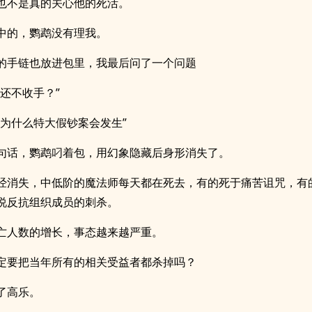
也不是真的关心他的死活。
中的，鹦鹉没有理我。
的手链也放进包里，我最后问了一个问题
么还不收手？”
问为什么特大假钞案会发生”
句话，鹦鹉叼着包，用幻象隐藏后身形消失了。
经消失，中低阶的魔法师每天都在死去，有的死于痛苦诅咒，有
说反抗组织成员的刺杀。
亡人数的增长，事态越来越严重。
定要把当年所有的相关受益者都杀掉吗？
了高乐。