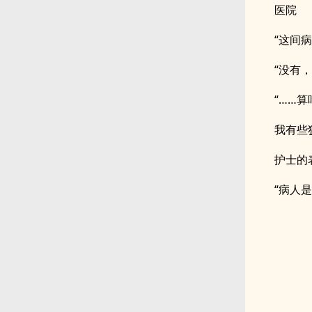
医院
“这间
“没有
“……算
我有些
护士的
“病人