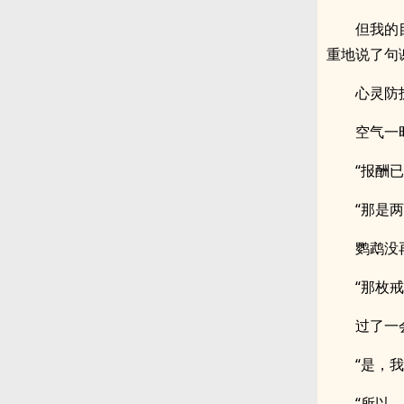
但我的
重地说了句
心灵防
空气一
“报酬
“那是两
鹦鹉没
“那枚
过了一
“是，我
“所以…