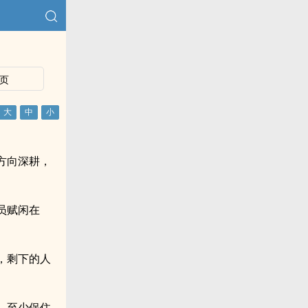
页
方向深耕，
员赋闲在
，剩下的人
，至少保住