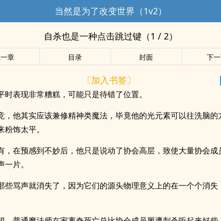
当然是为了改变世界（1v2）
自杀也是一种点击跳过键（1 / 2）
上一章
目录
封面
下一
〔加入书签〕
平时表现非常糟糕，可能只是待错了位置。
竞，他其实应该兼修精神类魔法，毕竟他的光元素可以往洗脑的
来粉饰太平。
有，在预感到不妙后，他只是说动了协会高层，致使大量协会成
声一片。
那些骂声就消失了，因为它们的源头物理意义上的在一个个消失
。
想，普通魔法师在家离奇死亡总比协会成员履遭刺杀听起来好些