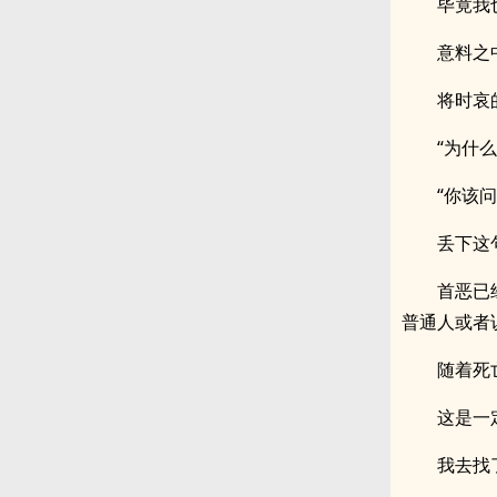
毕竟我
意料之
将时哀
“为什
“你该
丢下这
首恶已
普通人或者
随着死
这是一
我去找