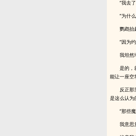
“我去
“为什
鹦鹉抬
“因为约
我坦然
是的，
能让一座空
反正那
是这么认为
“那些
我意思