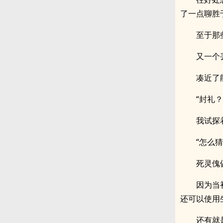
了一点聊胜
至于那
又一个
凑近了
“封礼？
我试探
“怎么
死灵傀
因为当
还可以使用
还有就