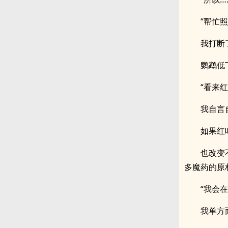
“帮忙
我打断
鹦鹉低
“看来
我自言
如果红
也改变
多魔药的原
“我会
我单方