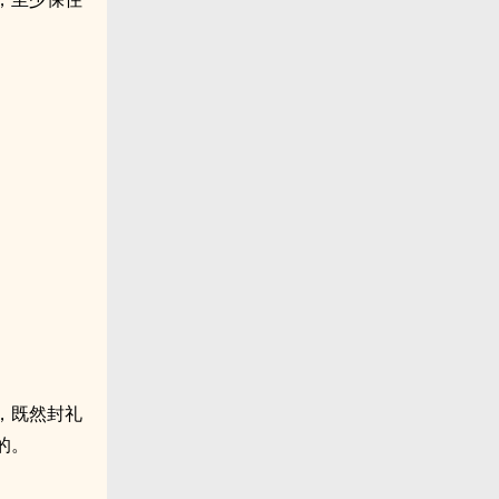
，既然封礼
的。