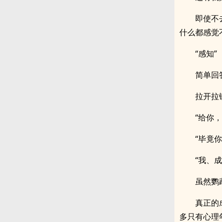
即使不
什么都感觉
“感知”
简单回
拉开拉
“给你
“毕竟
“我、
虽然鹦
真正的
多只有心理