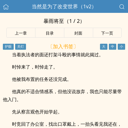
当然是为了改变世界（1v2）
暴雨将至（1 / 2）
上一章
目录
封面
下一页
〔加入书签〕
当着执法者的面还打架斗殴的事情就此揭过。
时悼来了，时悼走了。
他被我布置的任务还没完成。
他真的不适合情感系，但他没说放弃，我也只能尽量带
他入门。
先从察言观色开始学起。
时竞回了办公室，找出口罩戴上，一抬头看见我还在，