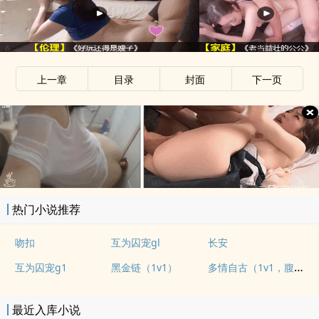
上一章
目录
封面
下一页
热门小说推荐
吻扣
互为囚宠gl
长安
多情自古（1v1，腹黑内侍&amp;amp;咸鱼皇后）
互为囚宠g1
黑金链（1v1）
最近入库小说