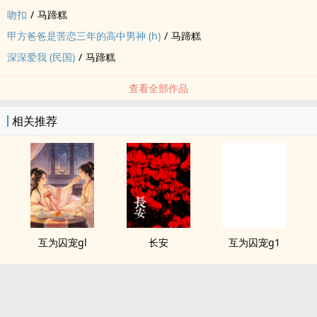
吻扣
/
马蹄糕
甲方爸爸是苦恋三年的高中男神 (h)
/
马蹄糕
深深爱我 (民国)
/
马蹄糕
查看全部作品
相关推荐
互为囚宠gl
长安
互为囚宠g1