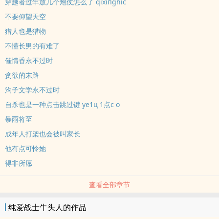
穿越者过年放几个炮仗怎么了 qixiпghic
不要仰望天空
猎人也是猎物
不懂长男的有难了
催情香永不过时
贪欲的末路
沟子文学永不过时
自杀也是一种点击跳过键 ye1ц 1点c o
暴雨将至
成年人打架也会被叫家长
他有点可怜她
得非所愿
查看全部章节
纯爱战士牛头人的作品