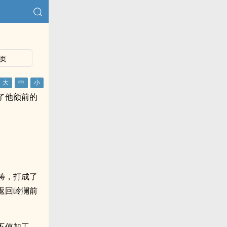
页
了他额前的
铸，打成了
返回岭澜前
不值加工