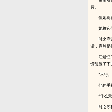
费。
但她觉
她将它
时之序
话，竟然是
江燧怔
慌乱压了下
“不行。
他伸手
“什么意
时之序