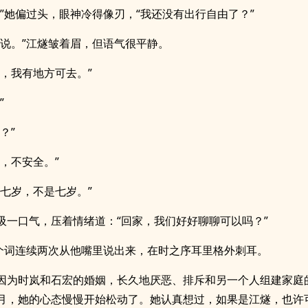
？”她偏过头，眼神冷得像刃，“我还没有出行自由了？”
再说。”江燧皱着眉，但语气很平静。
了，我有地方可去。”
”
？”
了，不安全。”
十七岁，不是七岁。”
吸一口气，压着情绪道：“回家，我们好好聊聊可以吗？”
这个词连续两次从他嘴里说出来，在时之序耳里格外刺耳。
因为时岚和石宏的婚姻，长久地厌恶、排斥和另一个人组建家庭
月，她的心态慢慢开始松动了。她认真想过，如果是江燧，也许