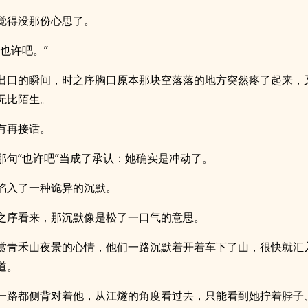
觉得没那份心思了。
？也许吧。”
出口的瞬间，时之序胸口原本那块空落落的地方突然疼了起来，
无比陌生。
有再接话。
那句“也许吧”当成了承认：她确实是冲动了。
陷入了一种诡异的沉默。
之序看来，那沉默像是松了一口气的意思。
赏青禾山夜景的心情，他们一路沉默着开着车下了山，很快就汇
道。
一路都侧背对着他，从江燧的角度看过去，只能看到她拧着脖子