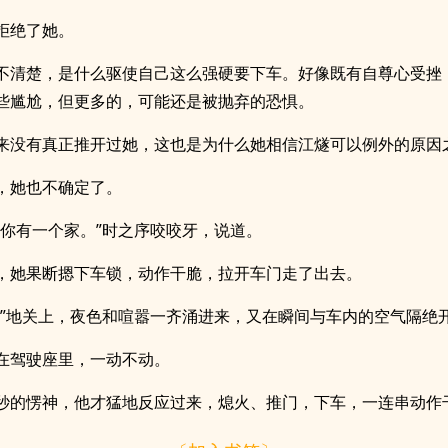
拒绝了她。
不清楚，是什么驱使自己这么强硬要下车。好像既有自尊心受挫
些尴尬，但更多的，可能还是被抛弃的恐惧。
来没有真正推开过她，这也是为什么她相信江燧可以例外的原因
，她也不确定了。
和你有一个家。”时之序咬咬牙，说道。
，她果断摁下车锁，动作干脆，拉开车门走了出去。
砰”地关上，夜色和喧嚣一齐涌进来，又在瞬间与车内的空气隔绝
在驾驶座里，一动不动。
秒的愣神，他才猛地反应过来，熄火、推门，下车，一连串动作