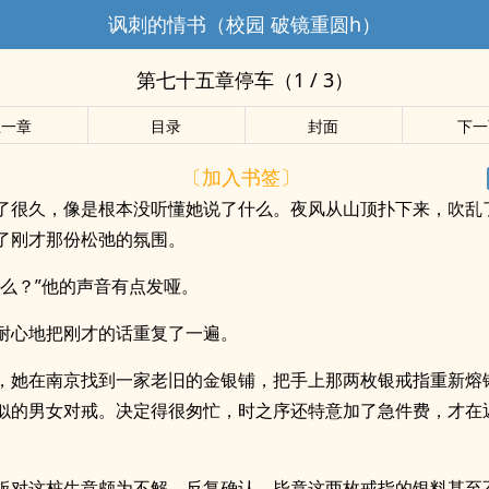
讽刺的情书（校园 破镜重圆h）
第七十五章停车（1 / 3）
上一章
目录
封面
下一
〔加入书签〕
了很久，像是根本没听懂她说了什么。夜风从山顶扑下来，吹乱
了刚才那份松弛的氛围。
什么？”他的声音有点发哑。
耐心地把刚才的话重复了一遍。
，她在南京找到一家老旧的金银铺，把手上那两枚银戒指重新熔
似的男女对戒。决定得很匆忙，时之序还特意加了急件费，才在
板对这桩生意颇为不解，反复确认，毕竟这两枚戒指的银料甚至