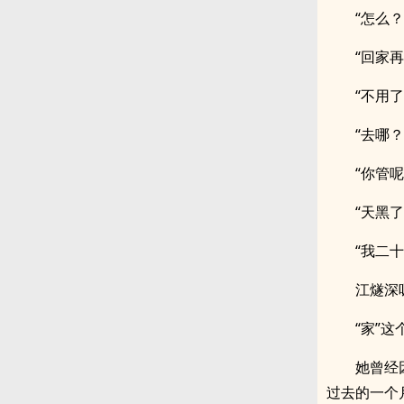
“怎么
“回家
“不用
“去哪？
“你管呢
“天黑
“我二
江燧深
“家”
她曾经
过去的一个