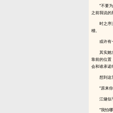
“不要
之前我说的
时之序
稽。
或许有
其实她
靠前的位置
会和谁承诺
想到这
“原来
江燧似
“我怕