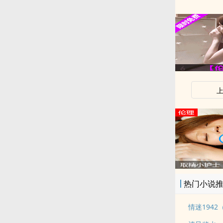
热门小说
情迷194