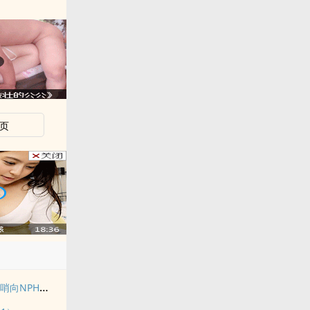
页
请不要骚扰向导！（哨向NPH）