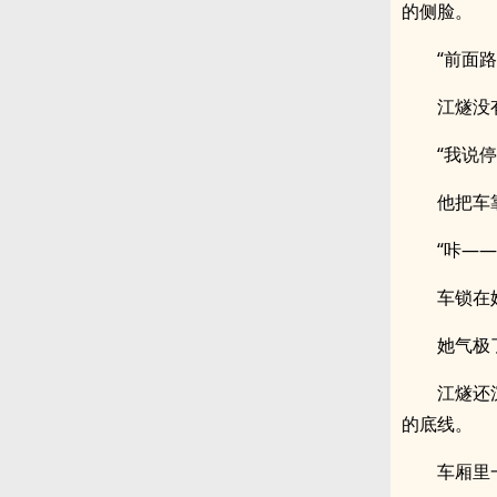
的侧脸。
“前面
江燧没
“我说
他把车
“咔——
车锁在
她气极
江燧还
的底线。
车厢里