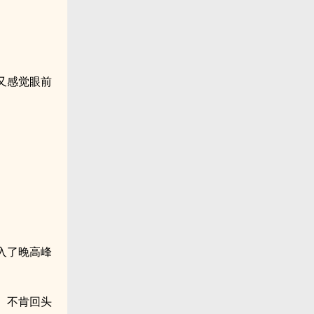
又感觉眼前
入了晚高峰
、不肯回头