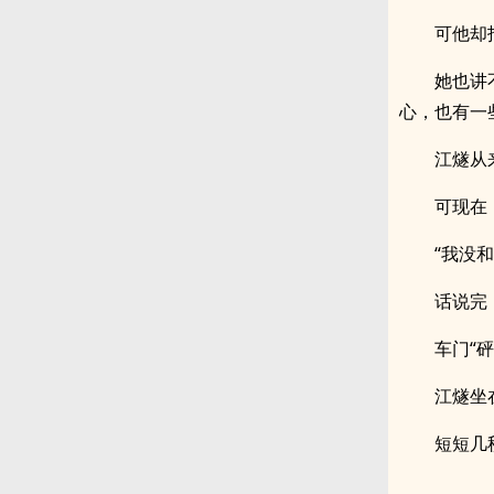
可他却
她也讲
心，也有一
江燧从
可现在
“我没
话说完
车门“
江燧坐
短短几