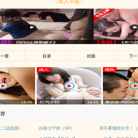
〔加入书签〕
上一章
目录
封面
下一
推荐
2（二战德国）
白骑士守则（NP）