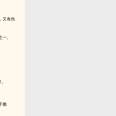
，又有伤
之一。
开。
干脆