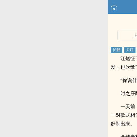
江燧怔
发，也吹散
“你说
时之序
一天前
一对款式相
赶制出来。
金铺老