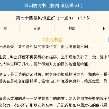
讽刺的情书（校园 破镜重圆h）
第七十四章风也正好（一点h）（1 / 3）
上一章
目录
封面
下一
〔加入书签〕
一班高铁、甚至是相似的靠窗位置，但心境很是不同。
主意，时之序便不再觉得心有挂碍。上车后她先补了一觉，醒来
的大学生聊了几句，意外得知对方的目的地也是岭澜。
健谈，是天选的访谈对象。时之序切换成岭澜方言，和他有一搭
后实在是社交能量耗竭，索性借口昨晚没休息好，往座位里一靠
做这么柔和的梦——梦里是童年的朋友，两人并肩在外婆的院子
么努力，都想不起那朋友的名字，只记得那条乌黑发亮的麻花辫