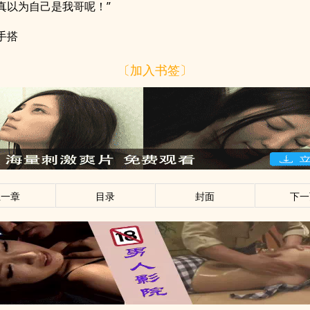
真以为自己是我哥呢！”
手搭
〔加入书签〕
上一章
目录
封面
下一