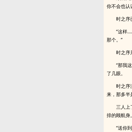
你不会也认
时之序
“这样
那个。”
时之序
“那我
了几眼。
时之序
来，那多半
三人上
排的顾航身
“送你