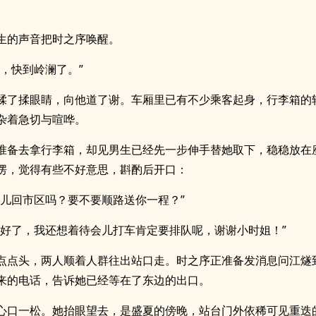
生的声音把时之序唤醒。
姐，快到岭澜了。”
揉了揉眼睛，向他道了谢。车厢里已有不少乘客起身，行李箱的
杂着急切与喧哗。
准备去拿行李箱，却见男生已经先一步伸手替她取下，稳稳放在
愣，觉得有些不好意思，斟酌后开口：
会儿回市区吗？要不要顺路送你一程？”
太好了，我还想着待会儿打车肯定要排队呢，谢谢小时姐！”
点点头，两人顺着人群往出站口走。时之序正准备发消息问江燧
来的电话，告诉她已经等在了东边的出口。
心口一松。她抬眼望去，是盛夏的傍晚，站台门外依稀可见重迭