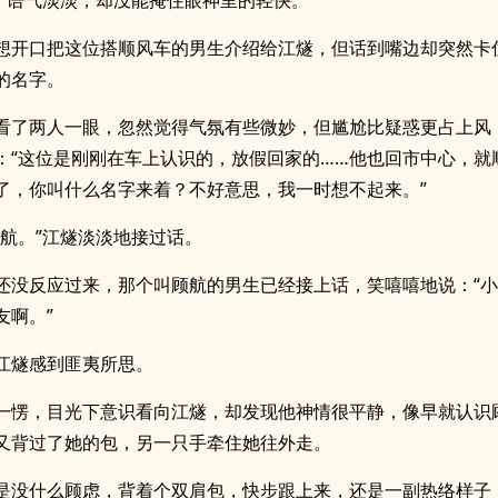
。”语气淡淡，却没能掩住眼神里的轻快。
想开口把这位搭顺风车的男生介绍给江燧，但话到嘴边却突然卡
的名字。
看了两人一眼，忽然觉得气氛有些微妙，但尴尬比疑惑更占上风
：“这位是刚刚在车上认识的，放假回家的……他也回市中心，就
了，你叫什么名字来着？不好意思，我一时想不起来。”
顾航。”江燧淡淡地接过话。
还没反应过来，那个叫顾航的男生已经接上话，笑嘻嘻地说：“
友啊。”
江燧感到匪夷所思。
一愣，目光下意识看向江燧，却发现他神情很平静，像早就认识
又背过了她的包，另一只手牵住她往外走。
是没什么顾虑，背着个双肩包，快步跟上来，还是一副热络样子