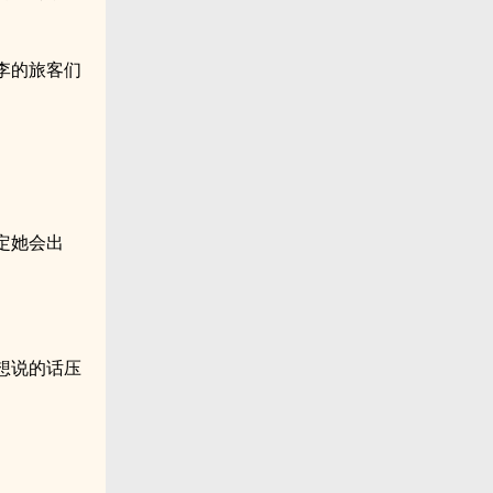
李的旅客们
定她会出
想说的话压