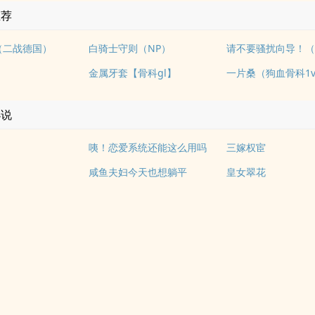
推荐
2（二战德国）
白骑士守则（NP）
金属牙套【骨科gl】
一片桑（狗血骨科1v
小说
咦！恋爱系统还能这么用吗
三嫁权宦
咸鱼夫妇今天也想躺平
皇女翠花