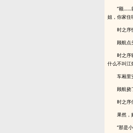
“额…
姐，你家住
时之序
顾航点
时之序
什么不叫江燧
车厢里
顾航挠
时之序
果然，
“那是