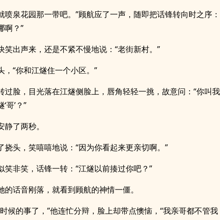
…就喷泉花园那一带吧。”顾航应了一声，随即把话锋转向时之序：
哪啊？”
快笑出声来，还是不紧不慢地说：“老街新村。”
头，“你和江燧住一个小区。”
转过脸，目光落在江燧侧脸上，唇角轻轻一挑，故意问：“你叫
‘哥’？”
安静了两秒。
了挠头，笑嘻嘻地说：“因为你看起来更亲切啊。”
似笑非笑，话锋一转：“江燧以前揍过你吧？”
她的话音刚落，就看到顾航的神情一僵。
小时候的事了，”他连忙分辩，脸上却带点懊恼，“我亲哥都不管我