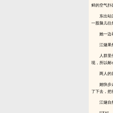
鲜的空气扑
东出站
一股脑儿往
她一边
江燧果
人群里
现，所以耐
两人的
她快步
了下去，把
江燧自