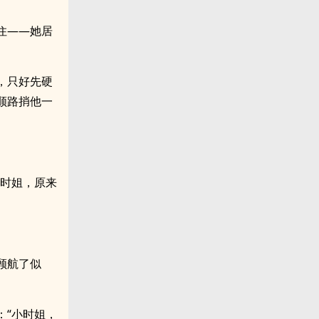
住——她居
，只好先硬
顺路捎他一
小时姐，原来
顾航了似
：“小时姐，