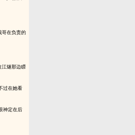
我哥在负责的
往江燧那边瞟
不过在她看
眼神定在后