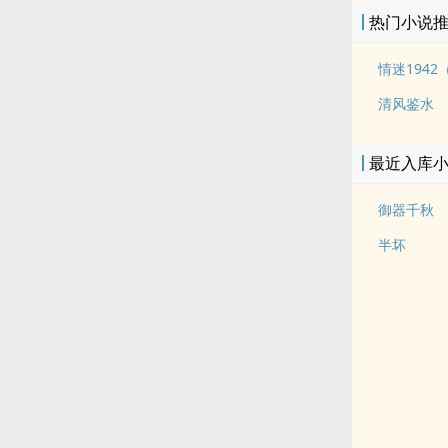
热门小说
情迷194
清风鉴水
最近入库
御器千秋
半坏