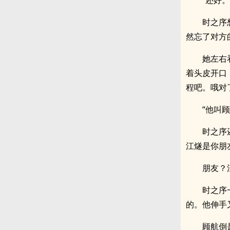
“还好
时之序
然忘了对方
她左右
着头皮开口
程吧。哦对
“他叫
时之序
江燧是你朋
朋友？
时之序
的。他伸手
顾航倒