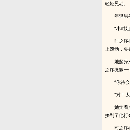
轻轻晃动。
年轻男
“小时
时之序
上滚动，夹
她起身
之序微微一
“你待
“对！
她笑着
接到了他打
时之序