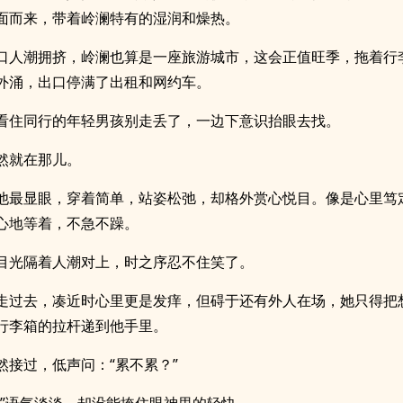
面而来，带着岭澜特有的湿润和燥热。
口人潮拥挤，岭澜也算是一座旅游城市，这会正值旺季，拖着行
外涌，出口停满了出租和网约车。
看住同行的年轻男孩别走丢了，一边下意识抬眼去找。
然就在那儿。
他最显眼，穿着简单，站姿松弛，却格外赏心悦目。像是心里笃
心地等着，不急不躁。
目光隔着人潮对上，时之序忍不住笑了。
走过去，凑近时心里更是发痒，但碍于还有外人在场，她只得把
行李箱的拉杆递到他手里。
然接过，低声问：“累不累？”