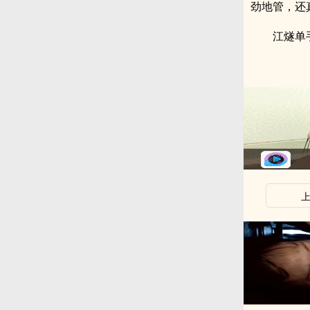
劲地管，还
江燧单