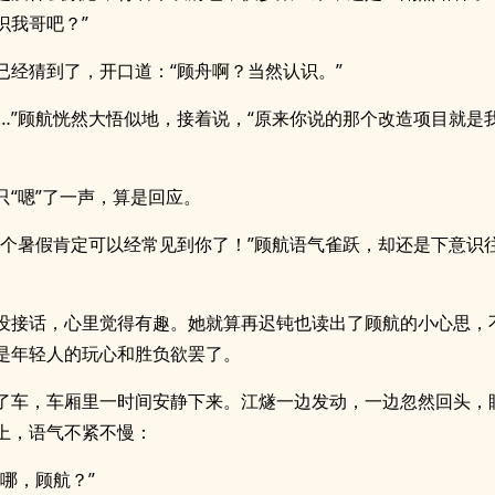
识我哥吧？”
已经猜到了，开口道：“顾舟啊？当然认识。”
……”顾航恍然大悟似地，接着说，“原来你说的那个改造项目就是
只“嗯”了一声，算是回应。
这个暑假肯定可以经常见到你了！”顾航语气雀跃，却还是下意识
没接话，心里觉得有趣。她就算再迟钝也读出了顾航的小心思，
是年轻人的玩心和胜负欲罢了。
了车，车厢里一时间安静下来。江燧一边发动，一边忽然回头，
上，语气不紧不慢：
到哪，顾航？”