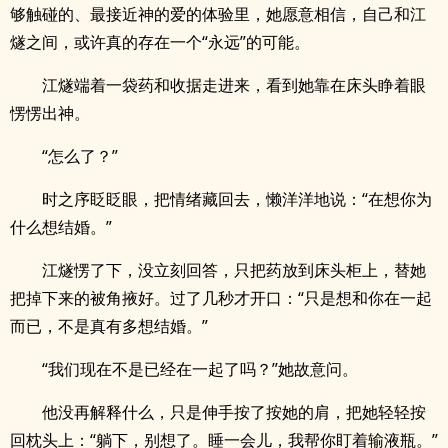
够触碰的、最接近神的爱的体验里，她愿意相信，自己和江
燧之间，或许真的存在一个“永远”的可能。
江燧端着一袋药和收据走进来，看到她靠在床头睁着眼
愣愣出神。
“怎么了？”
时之序眨眨眼，把情绪藏回去，懒洋洋地说：“在想你为
什么想结婚。”
江燧愣了下，没立刻回答，只把药放到床头柜上，替她
把掉下来的被角掖好。过了几秒才开口：“只是想和你在一起
而已，不是真有多想结婚。”
“我们现在不是已经在一起了吗？”她故意问。
他没再解释什么，只是伸手按了按她的肩，把她轻轻按
回枕头上：“躺下，别想了。睡一会儿，我帮你盯着输液瓶。”