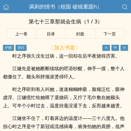
讽刺的情书（校园 破镜重圆h）
第七十三章那就会生病（1 / 3）
上一章
目录
封面
下一页
〔加入书签〕
时之序很久没生过病，这一回却在后半夜烧得厉害。
江燧先是被她断断续续的呓语吵醒，伸手一摸，整个人
都僵住了。额头和脖颈滚烫得吓人。
时之序听到有人叫她，迷迷糊糊睁眼，脸颊泛红，眼神
虚浮。江燧慌忙给她喂了退烧药，又拧了毛巾敷在她额头
上。可半个小时过去，温度丝毫没退下去，反而越来越烫。
江燧坐不住了，盯着床边的温度计——三十八度九。他
担心时之序是中了新冠或流感病毒，俯身拍她的肩膀，低声