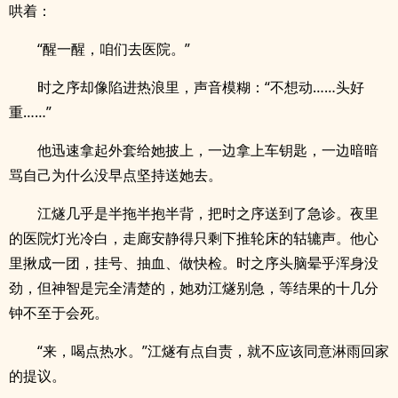
哄着：
“醒一醒，咱们去医院。”
时之序却像陷进热浪里，声音模糊：“不想动……头好
重……”
他迅速拿起外套给她披上，一边拿上车钥匙，一边暗暗
骂自己为什么没早点坚持送她去。
江燧几乎是半拖半抱半背，把时之序送到了急诊。夜里
的医院灯光冷白，走廊安静得只剩下推轮床的轱辘声。他心
里揪成一团，挂号、抽血、做快检。时之序头脑晕乎浑身没
劲，但神智是完全清楚的，她劝江燧别急，等结果的十几分
钟不至于会死。
“来，喝点热水。”江燧有点自责，就不应该同意淋雨回家
的提议。