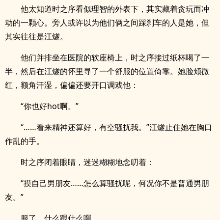
他太知道时之序看似理智的外表下，其实藏着贪玩而冲
动的一颗心。旁人或许以为他们俩之间踩刹车的人是她，但
其实往往是江燧。
他们并排坐在医院的软座椅上，时之序接过纸杯喝了一
半，然后在江燧的怀里寻了一个舒服的位置倚靠。她脸颊微
红，额角汗湿，偏偏还要开口调戏他：
“你也好hot啊。”
“……看来精神还算好，有空骚扰我。”江燧止住她在胸口
作乱的手。
时之序闭着眼睛，迷迷糊糊地念叨着：
“摸自己男朋友……怎么算骚扰呢，何况你不是普通男朋
友。”
服了，什么跟什么啊。