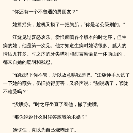
“你还有一个不普通的男朋友？”
她摇摇头，趁机又摸了一把胸肌，“你是老公级别的。”
江燧见过喜怒哀乐、爱恨痴嗔各个版本的时之序，但生
病的她，他是第一次见。他才知道生病时她话很多、腻人的
情话尤其多。时之序的牙尖嘴利和甜言蜜语是一体两面的，
都来自她的聪明和残忍。
“怕我扔下你不管，所以故意哄我是吧。”江燧伸手又试了
一下她的额头，仍旧烫得厉害，又轻声说：“别说话了，喉咙
不难受吗？”
“没哄你。”时之序坐直了看他，撇了撇嘴。
“那你说说什么时候答应我的求婚？”
她愣住，真以为自己烧糊涂了。