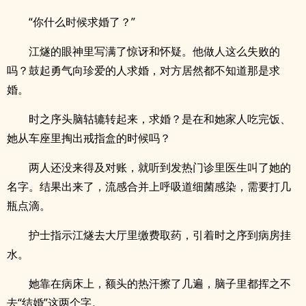
“你什么时候求婚了？”
江燧的眼神里写满了惊讶和怀疑。他做人这么失败的
吗？鼓起勇气向珍爱的人求婚，对方居然都不知道那是求
婚。
时之序头脑轱辘转起来，求婚？是在和她家人吃完饭、
她从车座里掏出戒指盒的时候吗？
两人还没来得及对账，就听到发热门诊里医生叫了她的
名字。结果出来了，流感合并上呼吸道细菌感染，需要打几
瓶点滴。
护士指示江燧去大厅里缴费取药，引着时之序到病房挂
水。
她靠在病床上，额头的热汗擦了几遍，脑子里都挥之不
去“结婚”这两个字。