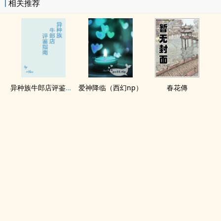
相关推荐
异种族牛郎店评鉴指南
爱神降临（西幻np）
春花傳