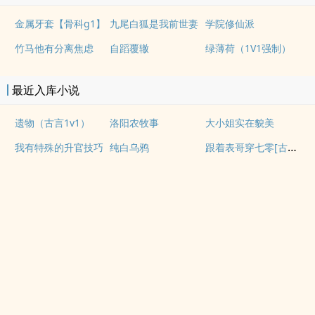
金属牙套【骨科g1】
九尾白狐是我前世妻
学院修仙派
竹马他有分离焦虑
自蹈覆辙
绿薄荷（1V1强制）
最近入库小说
遗物（古言1v1）
洛阳农牧事
大小姐实在貌美
跟着表哥穿七零[古穿今]
我有特殊的升官技巧
纯白乌鸦