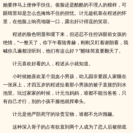
她要摔马上便伸手扶住。俊脸还是酷酷的不理人的模样，可
眼睛里却是怎么也掩饰不住的担忧。计元趁机靠在程述的怀
里，在他脸上响亮地啵一口，露出奸计得逞的笑容。
程述的脸色明显和缓下来，但还忍不住控诉眼前女孩的
绝情，“一整天了，你下午看陆青赫，刚刚又盯着谢朗看，我
喊你几遍都没听到，他们有这么好？”醋味简直要翻天了。
计元喜欢好看的人，程述从小就知道。
小时候她喜欢某个混血小男孩，幼儿园非要跟人家睡在
一张床上，才四五岁的程述扯着那小男孩的被子直接扔到水
池里。玩过家家的时候，计元当妈妈，谁都不能当爸爸，只
有自己才行，别的小孩不服他就挥拳头。
计元是他严防死守的珍贵宝物，谁都不允许觊觎。
这种深入骨子的占有欲直到两个人成为了恋人后被彻底