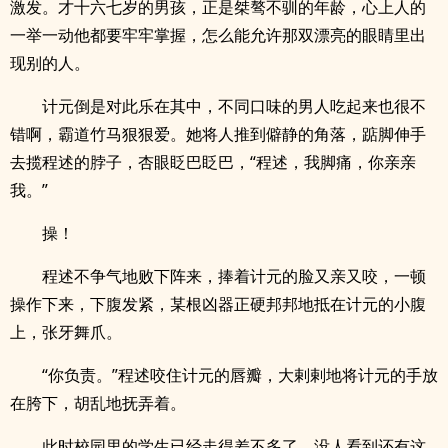
激发。才十六七岁的男孩，正是桀骜不驯的年龄，心上人的
一举一动他都要牢牢掌握，怎么能允许那双漂亮的眼睛里出
现别的人。
计元倒是对此乐在其中，不同口味的男人吃起来也很不
错啊，霸道竹马狠狠爱。她将人推到僻静的角落，踮脚伸手
去揽程述的脖子，杏眼眨巴眨巴，“程述，我脚痛，你亲亲
我。”
操！
程述不争气地败下阵来，捧着计元的脸又亲又咬，一顿
操作下来，下腹发紧，某根凶器正硬邦邦地抵在计元的小腹
上，张牙舞爪。
“你负责。”程述咬住计元的唇瓣，大剌剌地将计元的手放
在胯下，胡乱地抚弄着。
此时校园里的学生已经走得差不多了，没人看到还有这