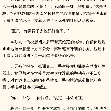
么一对耳鬓厮磨的小情侣。计元俏脸一红，推拒道：“这是学
校。”程述被她这一害羞的模样勾的心痒难耐，抬起头快速看
了看周遭的环境，拉着人进了不远处的社团活动教室。
“宝贝，你穿裙子太他妈好看了。”
国际高中的校服裙大多带些英伦范的优雅，百褶裙规规
矩矩地拉至膝盖上方三公分，露出笔直纤细的小腿。程述不
用看，就知道裙下是一副怎样曼妙的风景。
计元被他抱在一张课桌上，手掌攥住脚踝踩在勃发的性
器上。她显然对在学校里发生这样淫乱的举动有些不知所
措，对程述凑上来的吻有些犹豫，手指蜷缩成拳推他的肩
膀，半推半就地小声喊道。
“你……那你……你快点。”说完，耳朵通红。
程述邪肆一笑，扯开衬衫露出大片精壮的胸膛，“多快？