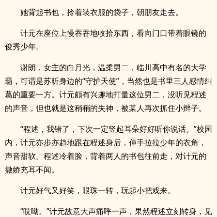
她背起书包，拎着装衣服的袋子，朝朋友走去。
计元在座位上慢吞吞地收拾东西，看向门口带着眼镜的
俊秀少年。
谢朗，女主的白月光，温柔男二，临川高中有名的大学
霸，可谓是苏昕身边的“守护天使”，当然也是书里三人感情纠
葛的重要一方。计元颇有兴趣地打量这位男二，没听见程述
的声音，但也就是这稍稍的失神，被某人再次抓住小辫子。
“程述，我错了，下次一定竖起耳朵好好听你说话。”校园
内，计元亦步亦趋地跟在程述身后，伸手拉拉少年的衣角，
声音甜软。程述冷着脸，背着两人的书包往前走，对计元的
撒娇充耳不闻。
计元好气又好笑，眼珠一转，玩起小把戏来。
“哎呦。”计元故意大声痛呼一声，果然程述立刻转身，见