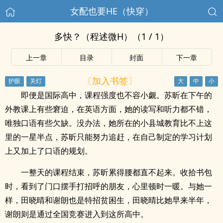
女配也要HE（快穿）
多快？（程述微H）（1 / 1）
上一章
目录
封面
下一章
〔加入书签〕
即便是国际高中，课程强度也不容小觑。苏昕在下午的
外教课上有些窘迫，在英语方面，她的读写和听力都不错，
唯独口语有些欠缺。没办法，她所在的小县城教育比不上这
里的一星半点，苏昕只能努力追赶，在自己制定的学习计划
上又加上了口语的规划。
一整天的课程结束，苏昕累得腰都直不起来。收拾书包
时，看到了门口摆手打招呼的朋友，心里顿时一暖。与她一
样，田晓晴和谢朗也是特招贫困生，田晓晴比她早来半年，
谢朗则是通过全国竞赛进入到这所高中。